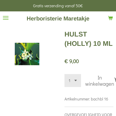
Gratis verzending vanaf 50€
Ga
direct
Herboristerie Maretakje
naar
de
HULST
hoofdinhoud
(HOLLY) 10 ML
€ 9,00
In
winkelwagen
Artikelnummer:
bachbl 16
OVERGEVOELIGHEID VOOR