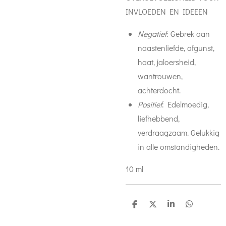
INVLOEDEN EN IDEEEN
Negatief
: Gebrek aan
naastenliefde, afgunst,
haat, jaloersheid,
wantrouwen,
achterdocht.
Positief
: Edelmoedig,
liefhebbend,
verdraagzaam. Gelukkig
in alle omstandigheden.
10 ml
D
D
S
D
e
e
h
e
l
e
a
l