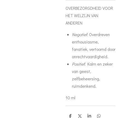
OVERBEZORGDHEID VOOR
HET WELZIJN VAN
ANDEREN
Negatief
: Overdreven
enthousiasme,
fanatiek, vertoornd door
onrechtvaardigheid.
Positief
: Kalm en zeker
van geest,
zelfbeheersing,
ruimdenkend.
10 ml
D
D
S
D