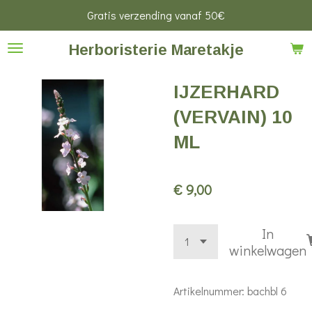
Gratis verzending vanaf 50€
Ga
direct
Herboristerie Maretakje
naar
de
IJZERHARD
hoofdinhoud
(VERVAIN) 10
ML
€ 9,00
In
winkelwagen
Artikelnummer:
bachbl 6