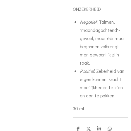
ONZEKERHEID
Negatief
: Talmen,
"maandagochtend"-
gevoel, maar éénmaal
begonnen volbrengt
men gewoonlijk zijn
taak.
Positief
: Zekerheid van
eigen kunnen, kracht
moeilijkheden te zien
en aan te pakken.
30 ml
D
D
S
D