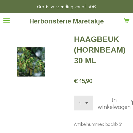
Gratis verzending vanaf 50€
Ga
direct
Herboristerie Maretakje
naar
de
HAAGBEUK
hoofdinhoud
(HORNBEAM)
30 ML
€ 15,90
In
winkelwagen
Artikelnummer:
bachbl51