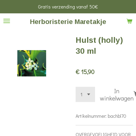
Gratis verzending vanaf 50€
Ga
direct
Herboristerie Maretakje
naar
de
Hulst (holly)
hoofdinhoud
30 ml
€ 15,90
In
winkelwagen
Artikelnummer:
bachbl70
OVERGEVOELIGHEID VOOR