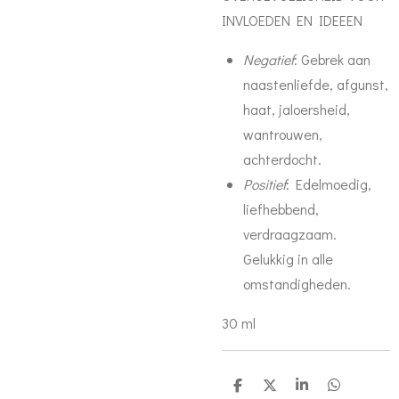
INVLOEDEN EN IDEEEN
Negatief
: Gebrek aan
naastenliefde, afgunst,
haat, jaloersheid,
wantrouwen,
achterdocht.
Positief
: Edelmoedig,
liefhebbend,
verdraagzaam.
Gelukkig in alle
omstandigheden.
30 ml
D
D
S
D