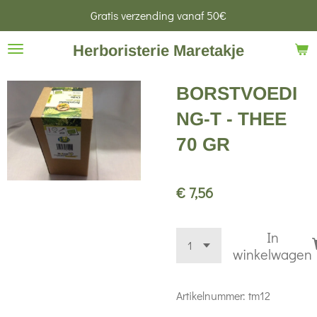
Gratis verzending vanaf 50€
Ga
direct
Herboristerie Maretakje
naar
de
BORSTVOEDI
hoofdinhoud
NG-T - THEE
70 GR
€ 7,56
In
winkelwagen
Artikelnummer:
tm12