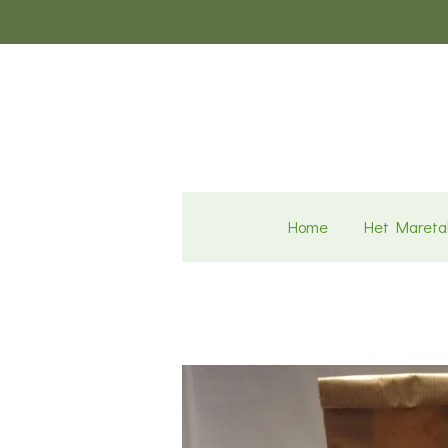
Ga
direct
naar
de
hoofdinhoud
Home
Het Mareta