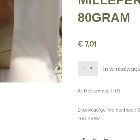
MILLEPER
80GRAM
€ 7,01
In winkelwag
Artikelnummer:
t103
Enkelvoudige Kruidenthee 
100 GRAM