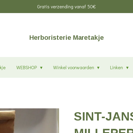
Gratis verzending vanaf 50€
Herboristerie Maretakje
kje
WEBSHOP
Winkel voorwaarden
Linken
SINT-JAN