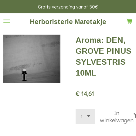
Gratis verzending vanaf 50€
Ga
direct
Herboristerie Maretakje
naar
de
Aroma: DEN,
hoofdinhoud
GROVE PINUS
SYLVESTRIS
10ML
€ 14,61
In
winkelwagen