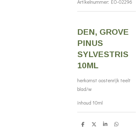
Artikelnummer:
EO-02296
DEN, GROVE
PINUS
SYLVESTRIS
10ML
herkomst oostenrijk teelt
blad/w
inhoud 10ml
D
D
S
D
e
e
h
e
l
e
a
l