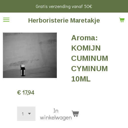
Gratis verzending vanaf 50€
Ga
direct
Herboristerie Maretakje
naar
de
Aroma:
hoofdinhoud
KOMIJN
CUMINUM
CYMINUM
10ML
€ 17,94
In
winkelwagen