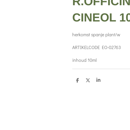
R.OFFICIN
CINEOL 1
herkomst spanje plant/w
ARTIKELCODE EO-02763
inhoud 10ml
D
D
S
e
e
h
l
e
a
e
l
r
n
e