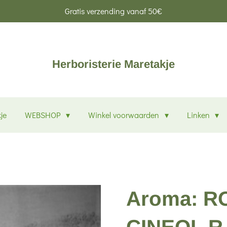
Gratis verzending vanaf 50€
Herboristerie Maretakje
je
WEBSHOP
Winkel voorwaarden
Linken
Aroma: R