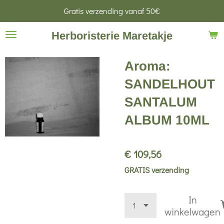
Gratis verzending vanaf 50€
Ga
direct
Herboristerie Maretakje
naar
de
Aroma:
hoofdinhoud
SANDELHOUT
SANTALUM
ALBUM 10ML
€ 109,56
GRATIS verzending
In
winkelwagen