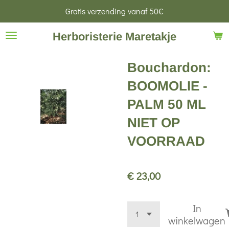
Gratis verzending vanaf 50€
Ga
direct
Herboristerie Maretakje
naar
de
Bouchardon:
hoofdinhoud
BOOMOLIE -
PALM 50 ML
NIET OP
VOORRAAD
€ 23,00
In
winkelwagen