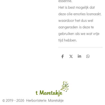
essentie.
Het is best mogelijk dat
deze olie emoties losmaakt,
waardoor het dus wel
aangeraden is deze te
gebruiken als we wat vrije
tijd hebben.
D
D
S
D
e
e
h
e
l
e
a
l
e
l
r
e
n
e
n
© 2019 - 2026 Herboristerie Maretakje