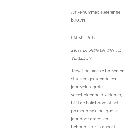
Artikelnummer:
Referentie
b00011
PALM - Buis :
ZICH LOSMAKEN VAN HET
VERLEDEN
Terwijl de meeste bomen en
struiken, gedurende een
jaarcyclus, grote
verscheidenheid vertonen,
blijft de buksboom of het
palmboompje het ganse
jaar door groen, en
behoudt zo zijn aspect