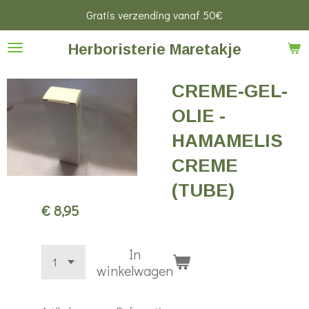
Gratis verzending vanaf 50€
Ga
direct
Herboristerie Maretakje
naar
de
CREME-GEL-
hoofdinhoud
OLIE -
HAMAMELIS
CREME
(TUBE)
€ 8,95
In
winkelwagen