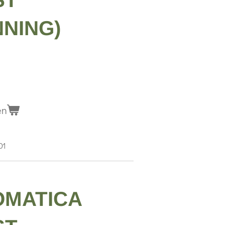
ST
NING)
en
01
OMATICA