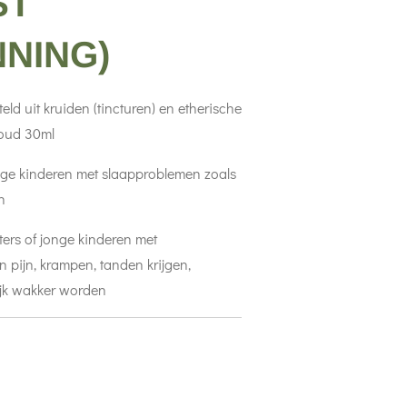
ST
NING)
eld uit kruiden (tincturen) en etherische
houd 30ml
onge kinderen met slaapproblemen zoals
n
uters of jonge kinderen met
 pijn, krampen, tanden krijgen,
ijk wakker worden