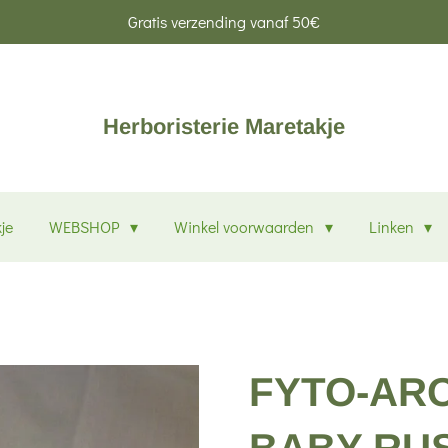
Gratis verzending vanaf 50€
Herboristerie Maretakje
je
WEBSHOP
Winkel voorwaarden
Linken
FYTO-AR