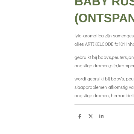
BABY RU
(ONTSPAN
fyto-aromatica zijn samengest
olies ARTIKELCODE fa101 in
gebruikt bij baby's,peuters,j
angstige dromen,pijn,krampe
wordt gebruikt bij baby's, pe
slaapproblemen afkomstig van
angstige dromen, herhaaldel
D
D
S
e
e
h
l
e
a
e
l
r