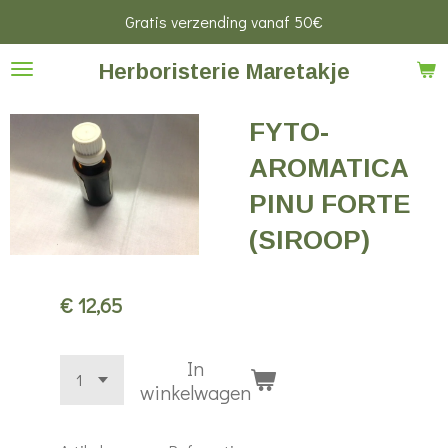
Gratis verzending vanaf 50€
Ga
direct
Herboristerie Maretakje
naar
de
FYTO-
hoofdinhoud
AROMATICA
PINU FORTE
(SIROOP)
€ 12,65
In
winkelwagen