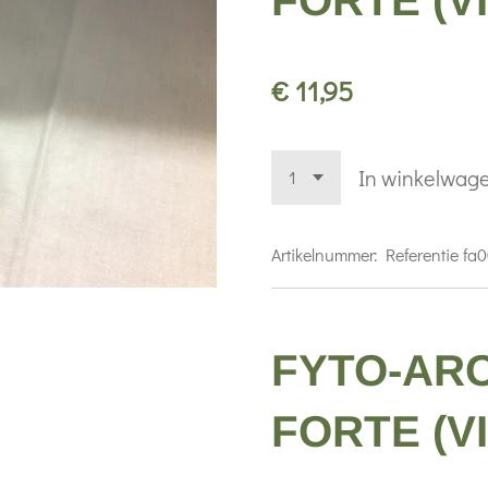
FORTE (V
€ 11,95
In winkelwag
Artikelnummer:
Referentie fa
FYTO-ARO
FORTE (V