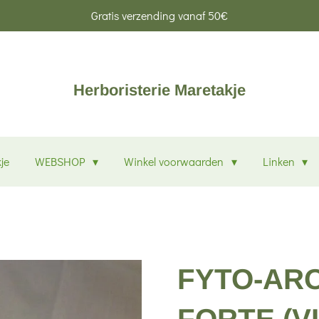
Gratis verzending vanaf 50€
Herboristerie Maretakje
je
WEBSHOP
Winkel voorwaarden
Linken
FYTO-ARO