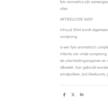
fyto-aromatica zijn samengest
olies
ARTIKELCODE fa001
inhoud 30ml wordt algemeen ge
oorsprong
is een fyto-aromatisch compl
infectie van virale oorsprong.
de uitscheidingsorganen en st
afbreekt. Kan gebruikt worde
windpokken, bof, klierkoorts, 
D
D
S
e
e
h
l
e
a
e
l
r