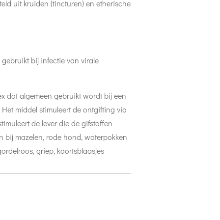
eld uit kruiden (tincturen) en etherische
bruikt bij infectie van virale
ex dat algemeen gebruikt wordt bij een
 Het middel stimuleert de ontgifting via
imuleert de lever die de gifstoffen
n bij mazelen, rode hond, waterpokken
gordelroos, griep, koortsblaasjes