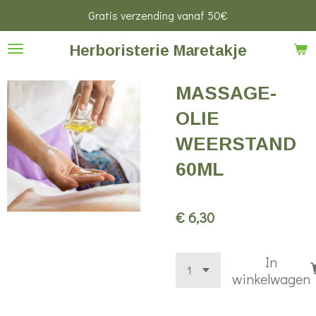
Gratis verzending vanaf 50€
Ga
direct
Herboristerie Maretakje
naar
de
MASSAGE-
hoofdinhoud
OLIE
WEERSTAND
60ML
€ 6,30
In
winkelwagen