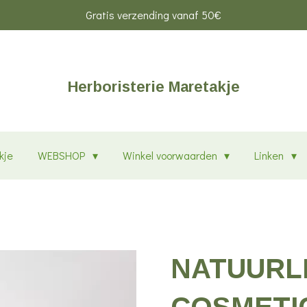
Gratis verzending vanaf 50€
Herboristerie Maretakje
kje
WEBSHOP
Winkel voorwaarden
Linken
NATUURL