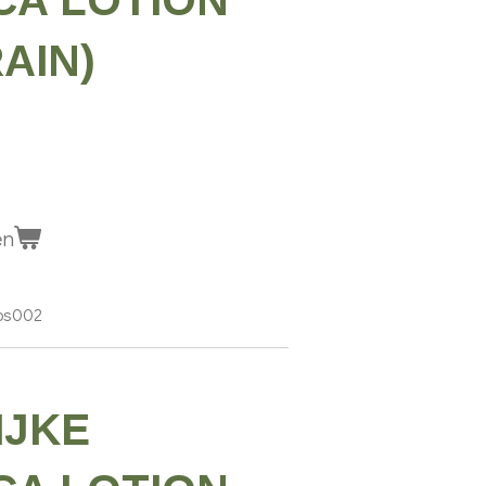
CA LOTION
AIN)
en
kos002
IJKE