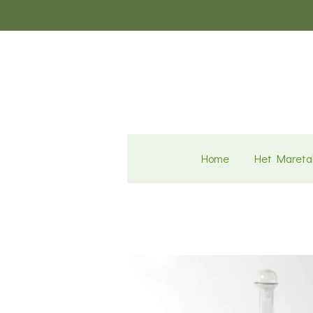
Ga
direct
naar
de
hoofdinhoud
Home
Het Mareta