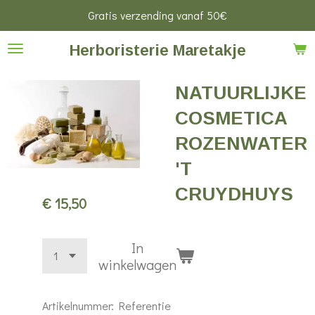
Gratis verzending vanaf 50€
Ga
direct
Herboristerie Maretakje
naar
de
NATUURLIJKE
hoofdinhoud
COSMETICA
ROZENWATER
'T
CRUYDHUYS
€ 15,50
In
winkelwagen
Artikelnummer:
Referentie