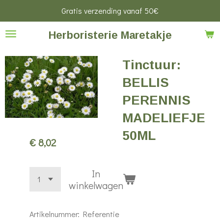
Gratis verzending vanaf 50€
Ga
direct
Herboristerie Maretakje
naar
de
Tinctuur:
hoofdinhoud
BELLIS
PERENNIS
MADELIEFJE
50ML
€ 8,02
In
winkelwagen
Artikelnummer:
Referentie