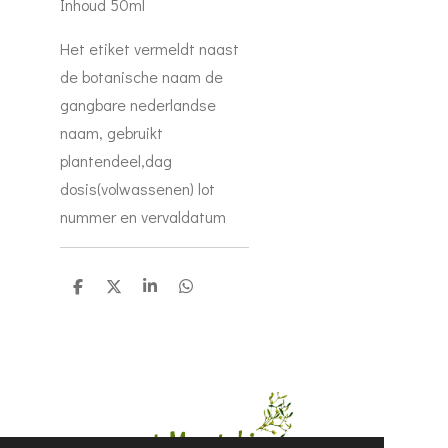
Inhoud 50ml
Het etiket vermeldt naast
de botanische naam de
gangbare nederlandse
naam, gebruikt
plantendeel,dag
dosis(volwassenen) lot
nummer en vervaldatum
D
D
S
D
e
e
h
e
l
e
a
l
e
l
r
e
n
e
n