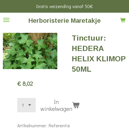
Gratis verzending vanaf 50€
Ga
direct
Herboristerie Maretakje
naar
de
Tinctuur:
hoofdinhoud
HEDERA
HELIX KLIMOP
50ML
€ 8,02
In
winkelwagen
Artikelnummer:
Referentie