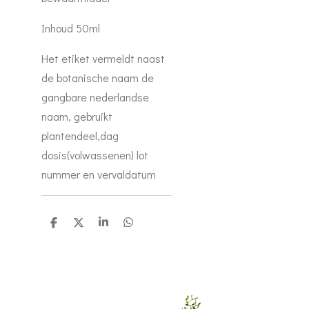
Inhoud 50ml
Het etiket vermeldt naast
de botanische naam de
gangbare nederlandse
naam, gebruikt
plantendeel,dag
dosis(volwassenen) lot
nummer en vervaldatum
D
D
S
D
e
e
h
e
l
e
a
l
e
l
r
e
n
e
n