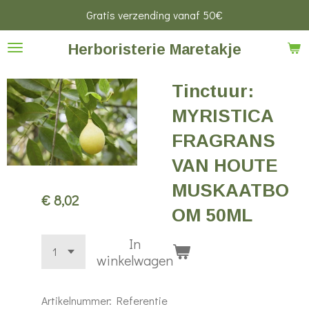
Gratis verzending vanaf 50€
Ga
direct
Herboristerie Maretakje
naar
de
Tinctuur:
hoofdinhoud
MYRISTICA
FRAGRANS
VAN HOUTE
MUSKAATBO
€ 8,02
OM 50ML
In
winkelwagen
Artikelnummer:
Referentie