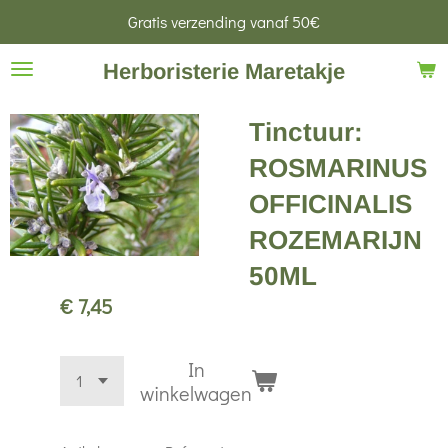
Gratis verzending vanaf 50€
Ga
direct
Herboristerie Maretakje
naar
de
Tinctuur:
hoofdinhoud
ROSMARINUS
OFFICINALIS
ROZEMARIJN
50ML
€ 7,45
In
winkelwagen