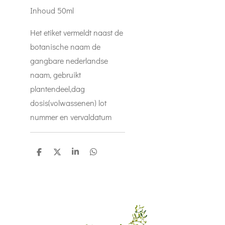
Inhoud 50ml
Het etiket vermeldt naast de
botanische naam de
gangbare nederlandse
naam, gebruikt
plantendeel,dag
dosis(volwassenen) lot
nummer en vervaldatum
D
D
S
D
e
e
h
e
l
e
a
l
e
l
r
e
n
e
n